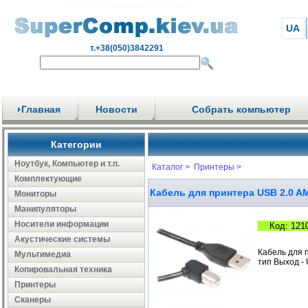
UA
т.+38(050)3842291
Главная
Новости
Собрать компьютер
Категории
Ноутбук, Компьютер и т.п.
Каталог >
Принтеры >
Комплектующие
Кабель для принтера USB 2.0 A
Мониторы
Манипуляторы
Носители информации
Код: 121
Акустические системы
Кабель для 
Мультимедиа
тип Выход - 
Копировальная техника
Принтеры
Сканеры