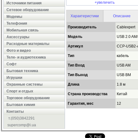
+увеличить
Источники питания
Сетевое оборудование
Характеристики
Описание
Модемы
Телефония
Производитель
Cablexpert
Мобильная связь
Модель
USB 2.0 AM
Аксессуары
Расходные материалы
Артикул
CCP-USB2-
Фото и видео
Тип
кабель
Теле- и аудиотехника
Софт
Тип Вход
USB AM
Бытовая техника
Тип Выход
USB BM
Игрушки
Охранные системы
Длина
1.8 м
Cпорт и отдых
Страна производства
Китай
Торговое оборудование
Гарантия, мес
12
Бытовая химия
Контакты
т.(050)3842291
supercomp@i.ua