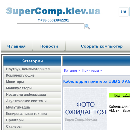
UA
т.+38(050)3842291
Главная
Новости
Собрать компьютер
Категории
Ноутбук, Компьютер и т.п.
Каталог >
Принтеры >
Комплектующие
Кабель для принтера USB 2.0 A
Мониторы
Манипуляторы
Носители информации
Код: 121
Акустические системы
Кабель для п
Мультимедиа
AM, тип Выхо
Копировальная техника
Принтеры
Сканеры