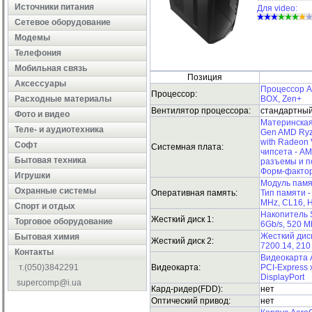
Источники питания
Для video:
Сетевое оборудование
Модемы
Телефония
Мобильная связь
Позиция
Аксессуары
Процессор A
Процессор:
Расходные материалы
BOX, Zen+
Вентилятор процессора:
стандартны
Фото и видео
Материнская
Теле- и аудиотехника
Gen AMD Ryz
with Radeon 
Софт
Системная плата:
чипсета - AM
Бытовая техника
разъемы и пор
Форм-фактор
Игрушки
Модуль памя
Охранные системы
Оперативная память:
Тип памяти -
MHz, CL16, Н
Cпорт и отдых
Накопитель 
Жесткий диск 1:
Торговое оборудование
6Gb/s, 520 Mb
Жесткий диск
Бытовая химия
Жесткий диск 2:
7200.14, 210
Контакты
Видеокарта
т.(050)3842291
Видеокарта:
PCI-Express x
DisplayPort
supercomp@i.ua
Кард-ридер(FDD):
нет
Оптический привод:
нет