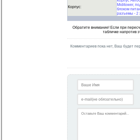
Корпус AeroC
Miditower, п
Корпус:
блоком питан
разъемы - 2 
Обратите внимание! Если при пересч
табличке напротив э
Комментариев пока нет, Ваш будет пе