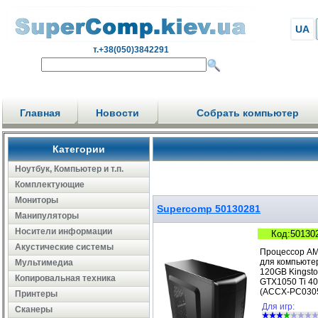
UA
т.+38(050)3842291
Главная
Новости
Собрать компьютер
Категории
Ноутбук, Компьютер и т.п.
Комплектующие
Мониторы
Supercomp 50130281
Манипуляторы
Носители информации
Код:50130
Акустические системы
Процессор AM
для компьюте
Мультимедиа
120GB Kingst
Копировальная техника
GTX1050 Ti 4
(ACCX-PC0305
Принтеры
Для игр:
Сканеры