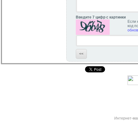
Введите 7 цифр с картинки
Если 
код п
обнов
Интернет-ма