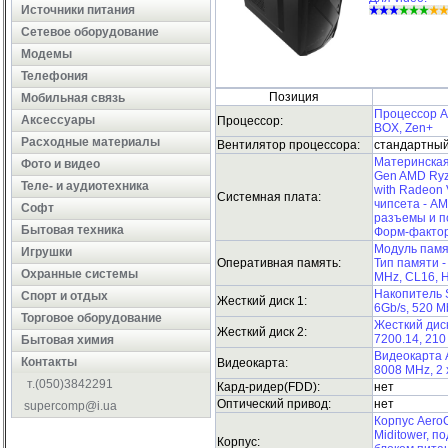
Источники питания
Сетевое оборудование
Модемы
Телефония
Позиция
Мобильная связь
Процессор A
Аксессуары
Процессор:
BOX, Zen+
Расходные материалы
Вентилятор процессора:
стандартны
Материнская
Фото и видео
Gen AMD Ryz
Теле- и аудиотехника
with Radeon 
Системная плата:
чипсета - AM
Софт
разъемы и пор
Бытовая техника
Форм-фактор
Модуль памя
Игрушки
Оперативная память:
Тип памяти -
Охранные системы
MHz, CL16, Н
Накопитель 
Cпорт и отдых
Жесткий диск 1:
6Gb/s, 520 Mb
Торговое оборудование
Жесткий диск
Жесткий диск 2:
7200.14, 210
Бытовая химия
Видеокарта 
Контакты
Видеокарта:
8008 MHz, 2 
т.(050)3842291
Кард-ридер(FDD):
нет
Оптический привод:
нет
supercomp@i.ua
Корпус AeroC
Miditower, п
Корпус: