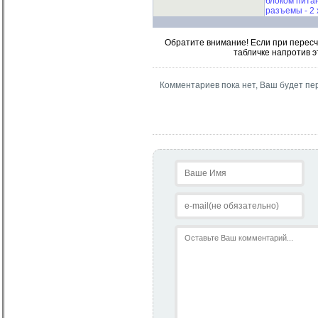
блоком питан
разъемы - 2 
Обратите внимание! Если при пересч
табличке напротив э
Комментариев пока нет, Ваш будет пе