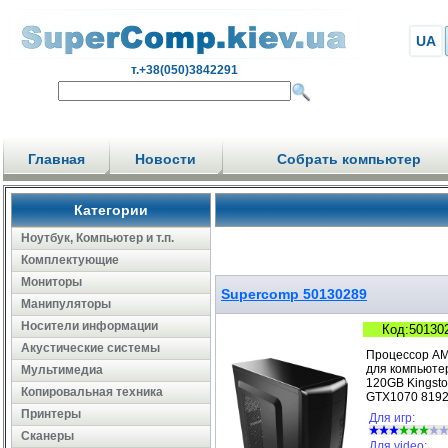
UA
т.+38(050)3842291
Главная
Новости
Собрать компьютер
Категории
Ноутбук, Компьютер и т.п.
Комплектующие
Мониторы
Supercomp 50130289
Манипуляторы
Носители информации
Код:50130
Акустические системы
Процессор AM
для компьюте
Мультимедиа
120GB Kingst
Копировальная техника
GTX1070 8192
Принтеры
Для игр:
Сканеры
Для video: