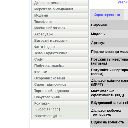
+увели
Джерела живлення
Мережеве обладнання
Характеристики
Модеми
Телефонія
Виробник
Мобільний зв'язок
Модель
Аксесуари
Витратні матеріали
Артикул
Фото і відео
Підключення до мере
Теле- і аудіотехніка
Софт
Потужність інвертора
(активна)
Побутова техніка
Потужність інвертора
Іграшки
(повна)
Охоронні системи
Діапазон вхідних нап
Cпорт і відпочинок
(MPPT)
Торгове обладнання
Максимальна
ефективність (ККД)
Побутова хімія
Вбудований захист в
Контакти
т.(050)3842291
Діапазон робочих
температур
supercomp@i.ua
Відносна вологість