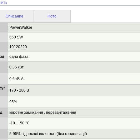
чить
Описание
Фото
PowerWalker
650 SW
10120220
жі
одна фаза
0.36 кВт
0,6 кВ·А
руг
170 - 280 В
95%
ід
коротке замикання , перевантаження
-10...+50 °C
5-95% відносної вологості (без конденсації)