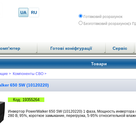
UA
RU
Готівковий розрахунок
Безготівковий розрахунок(з П
комп’ютер
Готові коніфгурації
Сервіс
Товари
ющие >
Компоненты СВО >
ker 650 SW (10120220)
Код: 19355264
Инвертор PowerWalker 650 SW (10120220) 1 фаза, Мощность инвертора (акт
280 В, 95%, короткое замыкание, перегрузка, 5-95% относительной влажн