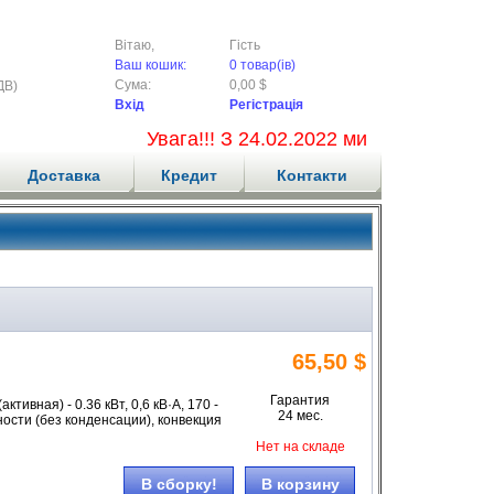
Вітаю,
Гість
Ваш кошик:
0 товар(ів)
Сума:
0,00 $
ДВ)
Вхід
Регістрація
Увага!!! З 24.02.2022 ми не приймаємо
Доставка
Кредит
Контакти
65,50 $
Гарантия
ивная) - 0.36 кВт, 0,6 кВ·А, 170 -
24 мес.
ости (без конденсации), конвекция
Нет на складе
В сборку!
В корзину