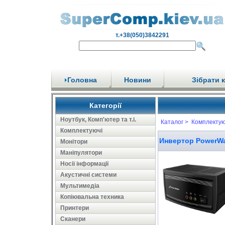
т.+38(050)3842291
Головна
Новини
Зібрати 
Категорії
Ноутбук, Комп'ютер та т.і.
Каталог >
Комплекту
Комплектуючі
Инвертор PowerWal
Монітори
Маніпулятори
Носії інформації
Акустичні системи
Мультимедіа
Копіювальна техника
Принтери
Сканери