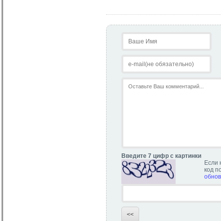
Введите 7 цифр с картинки
Если 
код п
обнов