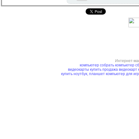
Интернет-ма
компьютер
собрать компьютер
сб
видеокарты купить
продажа видеокарт
купить ноутбук, планшет
компьютер для иг