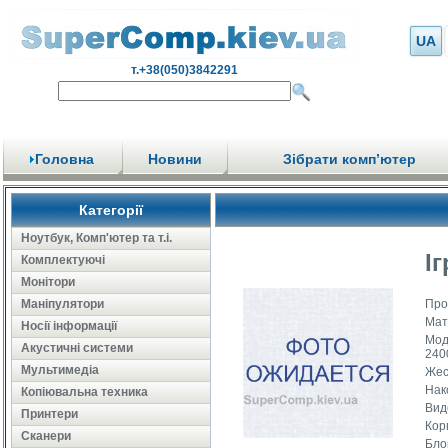
UA
т.+38(050)3842291
Головна
Новини
Зібрати комп’ютер
Категорії
Ноутбук, Комп'ютер та т.і.
І
Комплектуючі
Монітори
Маніпулятори
Про
Мат
Носії інформації
Мод
Акустичні системи
240
Мультимедіа
Жес
Нак
Копіювальна техника
Вид
Принтери
Кор
Сканери
Бло