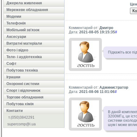
Джерела живлення
Цен
Мережеве обладнання
Ко
Модеми
Телефонія
Комментарий от:
Дмитро
Мобільний зв'язок
Дата:
2021-08-05 19:15:35
#
Аксесуари
Витратні матеріали
Фото і відео
Підкажіть все п
Теле- і аудіотехніка
Софт
Побутова техніка
Іграшки
Охоронні системи
Комментарий от:
Администратор
Cпорт і відпочинок
Дата:
2021-08-06 11:01:06
#
Торгове обладнання
Побутова хімія
Контакти
В даній комплект
3200МГц, це істо
т.(050)3842291
системи охолодж
supercomp@i.ua
шум і може впли