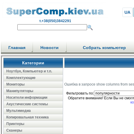
UA
т.+38(050)3842291
Главная
Новости
Собрать компьютер
Категории
Ноутбук, Компьютер и т.п.
Комплектующие
Мониторы
Ошибка в запросе show columns from se
Манипуляторы
Фильтровать по:
Носители информации
Обратите внимание! Если Вы не смог
к
Акустические системы
Мультимедиа
Копировальная техника
Принтеры
Сканеры