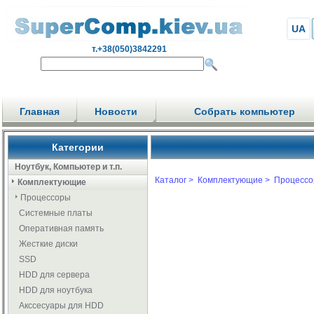
UA
т.+38(050)3842291
Главная
Новости
Собрать компьютер
Категории
Ноутбук, Компьютер и т.п.
Каталог >
Комплектующие >
Процессо
Комплектующие
Процессоры
Системные платы
Оперативная память
Жесткие диски
SSD
HDD для сервера
HDD для ноутбука
Акссесуары для HDD