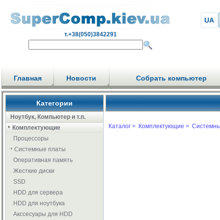
UA
т.+38(050)3842291
Главная
Новости
Собрать компьютер
Категории
Ноутбук, Компьютер и т.п.
Каталог >
Комплектующие >
Системны
Комплектующие
Процессоры
Системные платы
Оперативная память
Жесткие диски
SSD
HDD для сервера
HDD для ноутбука
Акссесуары для HDD