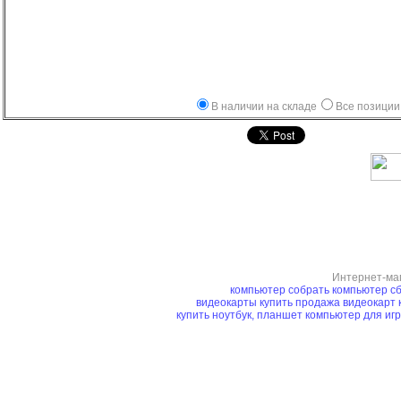
В наличии на складе
Все позиции
Интернет-ма
компьютер
собрать компьютер
сб
видеокарты купить
продажа видеокарт
купить ноутбук, планшет
компьютер для иг