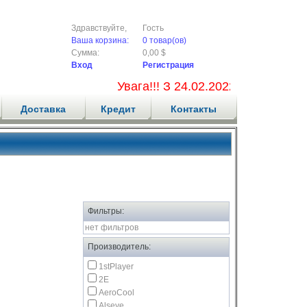
Здравствуйте,
Гость
Ваша корзина:
0 товар(ов)
Сумма:
0,00 $
Вход
Регистрация
Увага!!! З 24.02.2022 ми не прийма
Доставка
Кредит
Контакты
Фильтры:
нет фильтров
Производитель:
1stPlayer
2E
AeroCool
Alseye