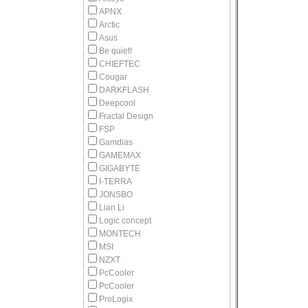
APNX
Arctic
Asus
Be quiet!
CHIEFTEC
Cougar
DARKFLASH
Deepcool
Fractal Design
FSP
Gamdias
GAMEMAX
GIGABYTE
I-TERRA
JONSBO
Lian Li
Logic concept
MONTECH
MSI
NZXT
PcCooler
PcСooler
ProLogix