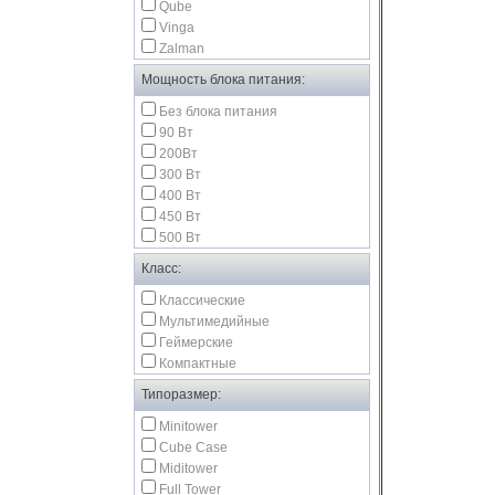
Qube
Vinga
Zalman
Мощность блока питания:
Без блока питания
90 Вт
200Вт
300 Вт
400 Вт
450 Вт
500 Вт
Класс:
Классические
Мультимедийные
Геймерские
Компактные
Типоразмер:
Minitower
Cube Case
Miditower
Full Tower