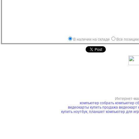
В наличии на складе
Все позиции
Интернет-ма
компьютер
собрать компьютер
сб
видеокарты купить
продажа видеокарт
купить ноутбук, планшет
компьютер для иг