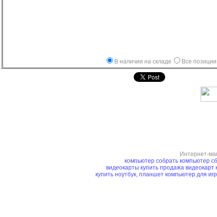
В наличии на складе
Все позиции
Интернет-ма
компьютер
собрать компьютер
сб
видеокарты купить
продажа видеокарт
купить ноутбук, планшет
компьютер для иг