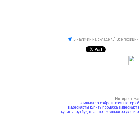
В наличии на складе
Все позиции
Интернет-ма
компьютер
собрать компьютер
сб
видеокарты купить
продажа видеокарт
купить ноутбук, планшет
компьютер для иг