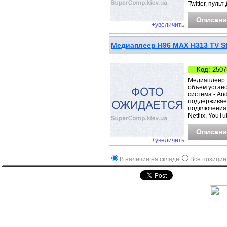
Twitter, пульт
Описани
+увеличить
Медиаплеер H96 MAX H313 TV St
Код: 2507
Медиаплеер H
объем устан
система - And
поддерживае
подключения -
Netflix, YouTu
Описани
+увеличить
В наличии на складе
Все позиции