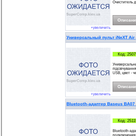
Очиститель д
Описани
+увеличить
Универсальный пульт iNeXT Air 
Код: 2507
Универсальный
підсвічуванн
USB, цвет - 
Описани
+увеличить
Bluetooth-адаптер Baseus BA07
Код: 2511
Bluetooth-ад
подключения 