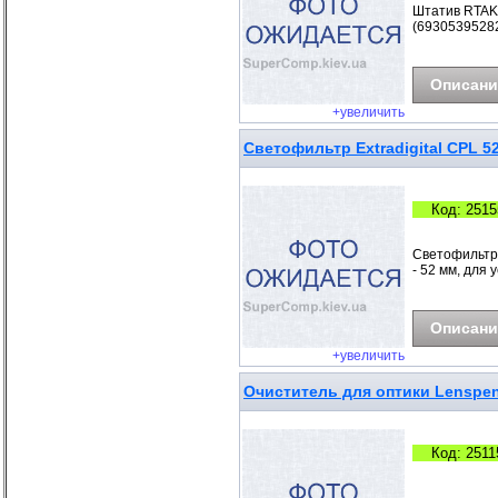
Штатив RTAKO
(69305395282
Описани
+увеличить
Светофильтр Extradigital CPL 5
Код: 2515
Светофильтр 
- 52 мм, для
Описани
+увеличить
Очиститель для оптики Lenspen 
Код: 2511