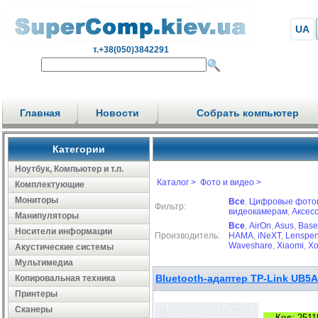
UA
т.+38(050)3842291
Главная
Новости
Собрать компьютер
Категории
Ноутбук, Компьютер и т.п.
Каталог >
Фото и видео >
Комплектующие
Мониторы
Все
,
Цифровые фото
Фильтр:
видеокамерам
,
Аксес
Манипуляторы
Все
,
AirOn
,
Asus
,
Base
Носители информации
Производитель:
HAMA
,
iNeXT
,
Lenspe
Waveshare
,
Xiaomi
,
X
Акустические системы
Мультимедиа
Bluetooth-адаптер TP-Link UB5A
Копировальная техника
Принтеры
Сканеры
Код: 2511