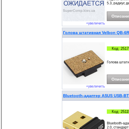
5.3, радиус д
Описани
+увеличить
Голова штативная Velbon QB-6
Код: 2517
Голова штати
Описани
+увеличить
Bluetooth-адаптер ASUS USB-B
Код: 2511
Bluetooth-а
2.0, стандарт