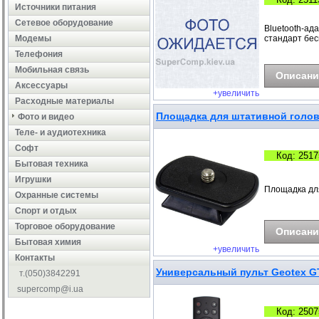
Источники питания
Сетевое оборудование
Bluetooth-ад
Модемы
стандарт бес
Телефония
Мобильная связь
Описани
Аксессуары
+увеличить
Расходные материалы
Площадка для штативной голов
Фото и видео
Теле- и аудиотехника
Софт
Код: 2517
Бытовая техника
Игрушки
Площадка дл
Охранные системы
Cпорт и отдых
Торговое оборудование
Описани
Бытовая химия
+увеличить
Контакты
Универсальный пульт Geotex GT
т.(050)3842291
supercomp@i.ua
Код: 2507