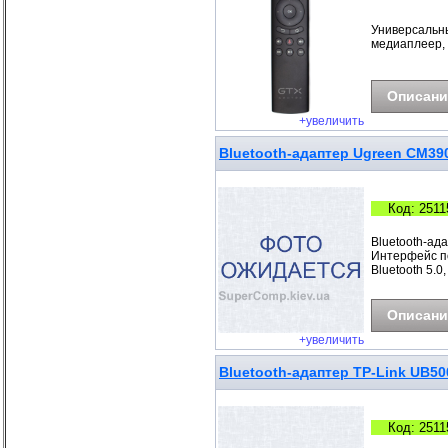
Универсальны
медиаплеер, 
Описани
+увеличить
Bluetooth-адаптер Ugreen CM390
Код: 2511
Bluetooth-ад
Интерфейс по
Bluetooth 5.0
Описани
+увеличить
Bluetooth-адаптер TP-Link UB5
Код: 2511