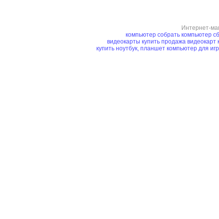
Интернет-ма
компьютер
собрать компьютер
сб
видеокарты купить
продажа видеокарт
купить ноутбук, планшет
компьютер для иг