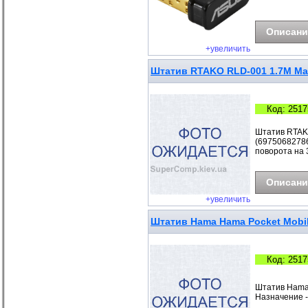
Описани
+увеличить
Штатив RTAKO RLD-001 1.7M Matt
Код: 2517
Штатив RTAKO
(69750682786
поворота на 
Описани
+увеличить
Штатив Hama Hama Pocket Mobile
Код: 2517
Штатив Hama 
Назначение -