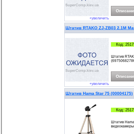
Описани
+увеличить
Штатив RTAKO ZJ-ZB03 2.1M Matt
Код: 2517
Штатив RTAKO
(69750682786
Описани
+увеличить
Штатив Hama Star 75 (00004175)
Код: 2517
Штатив Hama 
видеокамеры, 