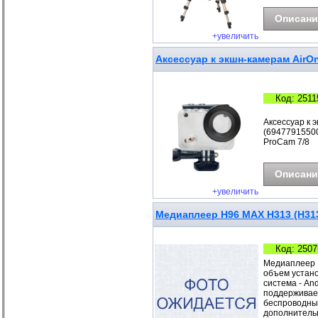
Описани
+увеличить
Аксессуар к экшн-камерам AirOn
Код: 2511
Аксессуар к 
(69477915500
ProCam 7/8
Описани
+увеличить
Медиаплеер H96 MAX H313 (H31
Код: 2507
Медиаплеер 
объем устан
система - And
поддерживаем
беспроводные 
дополнительны