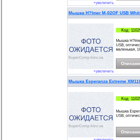
+увеличить
Мышка H?lmer M-02OF USB Whit
Код: 1102
Мышка H?lmer
USB, оптическ
маленькая, 10
Описани
+увеличить
Мышка Esperanza Extreme XM11
Код: 1102
Мышка Espera
USB, оптическ
Описани
+увеличить