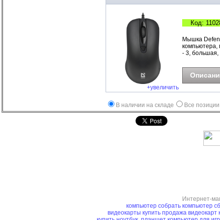
Код: 1102
Мышка Defend
компьютера, 
- 3, большая, 
Описани
+увеличить
В наличии на складе
Все позиции
Интернет-ма
компьютер
собрать компьютер
сб
видеокарты купить
продажа видеокарт
купить ноутбук, планшет
компьютер для иг