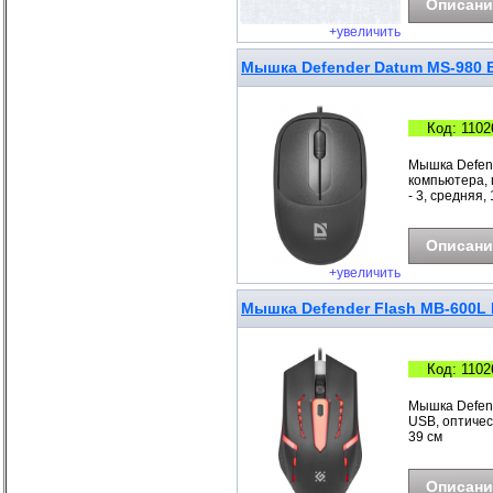
Описани
+увеличить
Мышка Defender Datum MS-980 B
Код: 1102
Мышка Defend
компьютера, 
- 3, средняя,
Описани
+увеличить
Мышка Defender Flash MB-600L B
Код: 1102
Мышка Defend
USB, оптическ
39 см
Описани