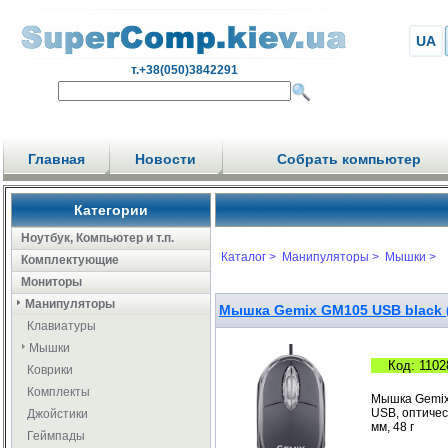
UA
т.+38(050)3842291
Главная
Новости
Собрать компьютер
Категории
Ноутбук, Компьютер и т.п.
Каталог >
Манипуляторы >
Мышки >
Комплектующие
Мониторы
Манипуляторы
Мышка Gemix GM105 USB black 
Клавиатуры
Мышки
Код: 1102
Коврики
Комплекты
Мышка Gemix
USB, оптическ
Джойстики
мм, 48 г
Геймпады