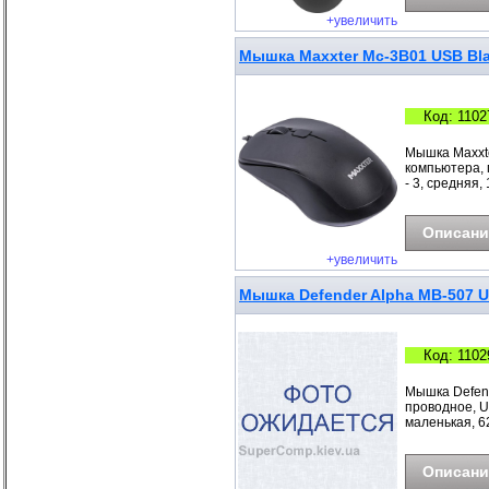
+увеличить
Мышка Maxxter Mc-3B01 USB Bla
Код: 1102
Мышка Maxxte
компьютера, 
- 3, средняя, 
Описани
+увеличить
Мышка Defender Alpha MB-507 U
Код: 1102
Мышка Defend
проводное, US
маленькая, 62
Описани