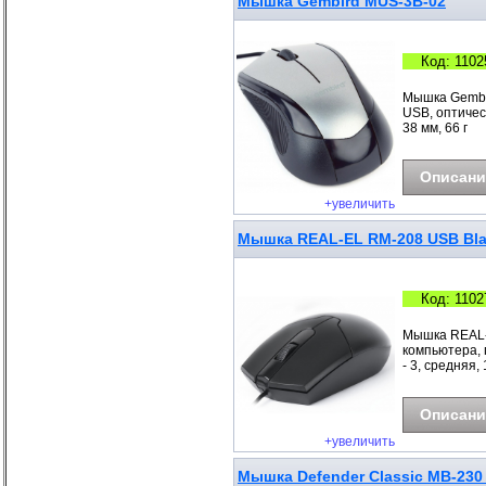
Мышка Gembird MUS-3B-02
Код: 1102
Мышка Gembir
USB, оптическ
38 мм, 66 г
Описани
+увеличить
Мышка REAL-EL RM-208 USB Bla
Код: 1102
Мышка REAL-
компьютера, 
- 3, средняя, 
Описани
+увеличить
Мышка Defender Classic MB-230 