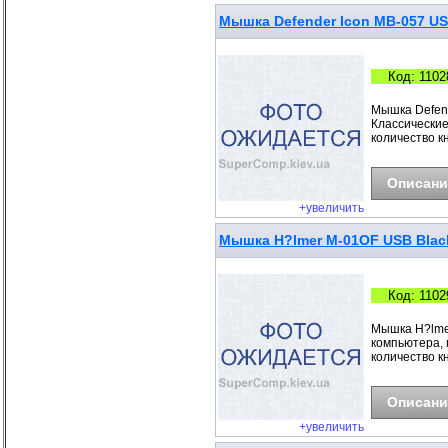
Мышка Defender Icon MB-057 USB
Код: 1102
Мышка Defend
Классические
количество кн
Описани
+увеличить
Мышка H?lmer M-01OF USB Blac
Код: 1102
Мышка H?lmer
компьютера, 
количество кн
Описани
+увеличить