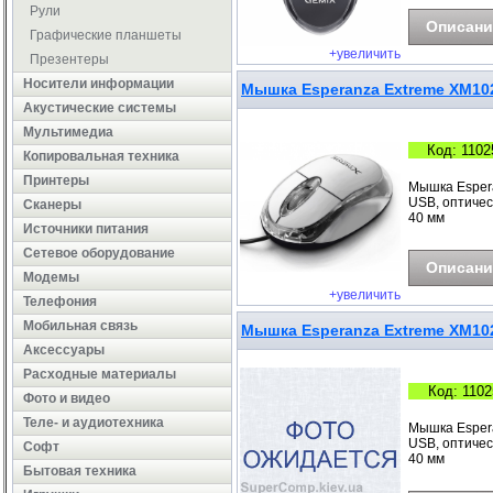
Рули
Описани
Графические планшеты
+увеличить
Презентеры
Носители информации
Мышка Esperanza Extreme XM10
Акустические системы
Мультимедиа
Код: 1102
Копировальная техника
Принтеры
Мышка Espera
USB, оптическ
Сканеры
40 мм
Источники питания
Сетевое оборудование
Описани
Модемы
+увеличить
Телефония
Мобильная связь
Мышка Esperanza Extreme XM10
Аксессуары
Расходные материалы
Код: 1102
Фото и видео
Теле- и аудиотехника
Мышка Espera
USB, оптическ
Софт
40 мм
Бытовая техника