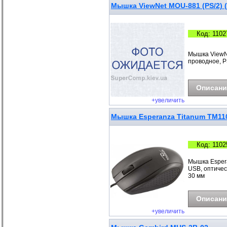
Мышка ViewNet MOU-881 (PS/2) 
Код: 1102
Мышка ViewNe
проводное, PS
Описани
+увеличить
Мышка Esperanza Titanum TM11
Код: 1102
Мышка Espera
USB, оптическ
30 мм
Описани
+увеличить