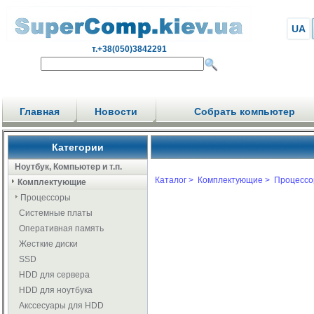
UA
т.+38(050)3842291
Главная
Новости
Собрать компьютер
Категории
Ноутбук, Компьютер и т.п.
Каталог >
Комплектующие >
Процессо
Комплектующие
Процессоры
Системные платы
Оперативная память
Жесткие диски
SSD
HDD для сервера
HDD для ноутбука
Акссесуары для HDD