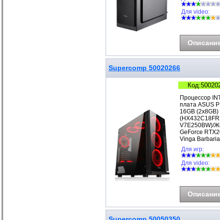
Для video:
Описани
Supercomp 50020266
Код:50020
Процессор IN
плата ASUS P
16GB (2x8GB)
(HX432C18FR2
V7E250BW)/Же
GeForce RTX2
Vinga Barbar
Для игр:
Для video:
Описани
Supercomp 50050350