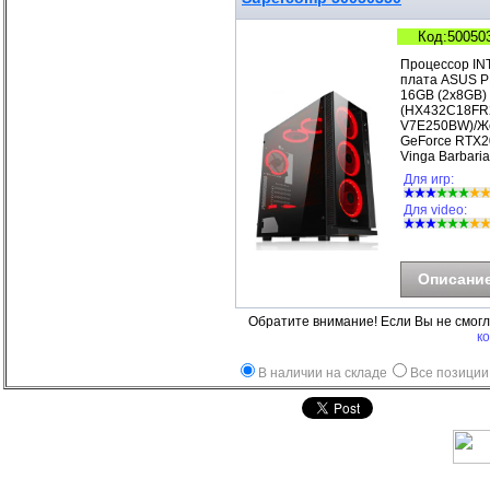
Код:50050
Процессор IN
плата ASUS P
16GB (2x8GB)
(HX432C18FR2
V7E250BW)/Же
GeForce RTX2
Vinga Barbar
Для игр:
Для video:
Описани
Обратите внимание! Если Вы не смог
к
В наличии на складе
Все позиции