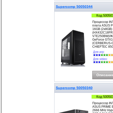
Supercomp 50050344
Код:50050
Процессор IN
плата ASUS P
16GB (2x8GB)
(HX432C18FR2
V7E250BW)/Же
GeForce GTX1
(CERBERUS-GT
CHIEFTEC 850
Для игр:
Для video:
Описани
Supercomp 50050340
Код:50050
Процессор IN
ASUS PRIME B
2666 MHz Hyp