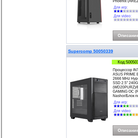
Phoenix (ARE
Для игр:
Для video:
Описани
Supercomp 50050339
Код:50050
Процессор IN
ASUS PRIME B
2666 MHz Hyp
SSD 2.5" 240G
(WD20PURZ)/В
GAMING OC (R
Nashor/Блок п
Для игр:
Для video:
Описани