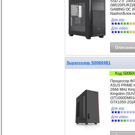
SSD 2.5" 240G
(WD20PURZ)/В
GAMING OC (R
Nashor/Блок п
Для игр:
Для video:
Описани
Supercomp 50060481
Код:50060
Процессор IN
ASUS PRIME H
2666 MHz Kin
Kingston (SUV
(ST1000DM010
GTX1050-2G)/
Для игр:
Для video: