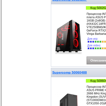
Код:50020
Процессор IN
плата ASUS P
16GB (2x8GB)
(HX432C18FR2
V7E250BW)/Же
GeForce RTX2
Vinga Barbar
Для игр:
Для video:
Описани
Supercomp 50060488
Код:50060
Процессор IN
ASUS PRIME H
2666 MHz Kin
Kingston (SUV
(ST1000DM010
GTX1050-2G)/