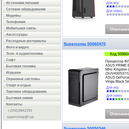
Источники питания
Для игр:
Сетевое оборудование
Для video:
Модемы
Телефония
Мобильная связь
Описани
Аксессуары
Расходные материалы
Supercomp 50060470
Фото и видео
Теле- и аудиотехника
Код:50060
Софт
Процессор IN
ASUS PRIME B
Бытовая техника
MHz Kingston 
Игрушки
(SUV400S37/1
ASUS GeForce
Охранные системы
Vinga Black S
Cпорт и отдых
Для игр:
Торговое оборудование
Для video:
Бытовая химия
Контакты
т.(050)3842291
Описани
supercomp@i.ua
Supercomp 50050346