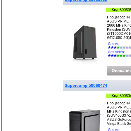
Код:50060
Процессор IN
ASUS PRIME H
2666 MHz Kin
Kingston (SUV
(ST1000DM010
GTX1050-2G)/
Для игр:
Для video:
Описани
Supercomp 50060474
Код:50060
Процессор IN
ASUS PRIME B
MHz Kingston 
(SUV400S37/1
ASUS GeForce
Vinga Black S
Для игр: