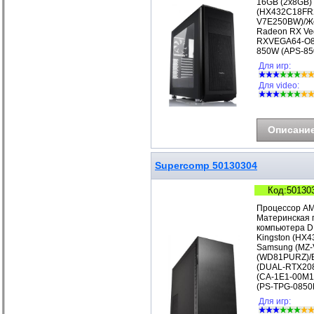
16GB (2x8GB)
(HX432C18FR2
V7E250BW)/Же
Radeon RX Ve
RXVEGA64-O8G
850W (APS-85
Для игр:
Для video:
Описани
Supercomp 50130304
Код:50130
Процессор AM
Материнская 
компьютера D
Kingston (HX
Samsung (MZ-V
(WD81PURZ)/В
(DUAL-RTX208
(CA-1E1-00M1N
(PS-TPG-085
Для игр: