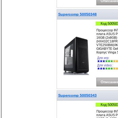
Описани
Supercomp 50050348
Код:50050
Процессор IN
плата ASUS P
16GB (2x8GB)
(HX432C18FR2
V7E250BW)/Же
GIGABYTE GeF
Корпус Vinga
Для игр:
Для video:
Описани
Supercomp 50050343
Код:50050
Процессор IN
плата ASUS P