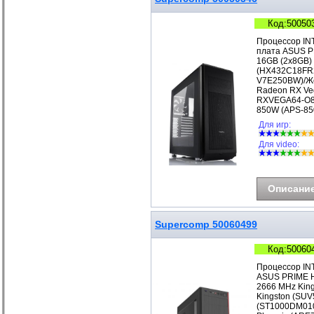
Код:50050
Процессор IN
плата ASUS P
16GB (2x8GB)
(HX432C18FR2
V7E250BW)/Же
Radeon RX Ve
RXVEGA64-O8G
850W (APS-85
Для игр:
Для video:
Описани
Supercomp 50060499
Код:50060
Процессор IN
ASUS PRIME H
2666 MHz Kin
Kingston (SUV
(ST1000DM010