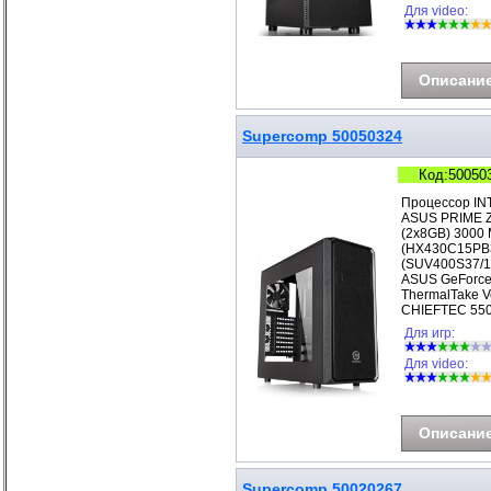
Для video:
Описани
Supercomp 50050324
Код:50050
Процессор IN
ASUS PRIME Z
(2x8GB) 3000 
(HX430C15PB3
(SUV400S37/1
ASUS GeForce
ThermalTake V
CHIEFTEC 550
Для игр:
Для video:
Описани
Supercomp 50020267