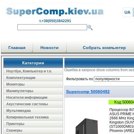
UA
т.+38(050)3842291
Главная
Новости
Собрать компьютер
Категории
Ошибка в запросе show columns from se
Ноутбук, Компьютер и т.п.
Комплектующие
Фильтровать по:
Мониторы
Манипуляторы
Supercomp 50060492
Носители информации
Код:50060
Акустические системы
Процессор IN
Мультимедиа
ASUS PRIME H
Копировальная техника
2666 MHz Kin
Kingston (SUV
Принтеры
(ST1000DM010
Сканеры
Phoenix (ARE