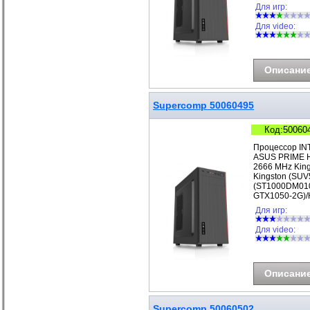
Для игр:
Для video:
Описани
Supercomp 50060495
Код:50060
Процессор IN
ASUS PRIME H
2666 MHz Kin
Kingston (SUV
(ST1000DM010
GTX1050-2G)/
Для игр:
Для video:
Описани
Supercomp 50060502