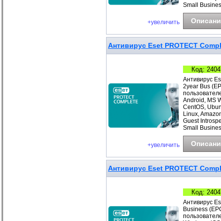
Small Busines
Описани
+увеличить
Антивирус Eset PROTECT Comple
Код: 2404
Антивирус Es
2year Bus (E
пользователе
Android, MS 
CentOS, Ubunt
Linux, Amazo
Guest Introsp
Small Busines
Описани
+увеличить
Антивирус Eset PROTECT Complet
Код: 2404
Антивирус Es
Business (EP
пользователе