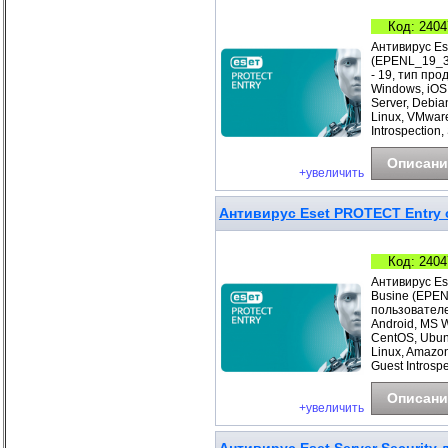
Код: 2404
Антивирус Es
(EPENL_19_3_
- 19, тип про
Windows, iOS
Server, Debia
Linux, VMwar
Introspection
Описани
+увеличить
Антивирус Eset PROTECT Entry с
Код: 2404
Антивирус Es
Busine (EPEN
пользователе
Android, MS 
CentOS, Ubunt
Linux, Amazo
Guest Introspe
Описани
+увеличить