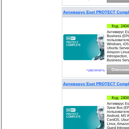
Антивирус Eset PROTECT Complet
Код: 2404
Антивирус Es
Business (EP
пользователе
Windows, iOS
Ubuntu Server
Amazon Linux
Introspection
Business Ser
Описани
+увеличить
Антивирус Eset PROTECT Comple
Код: 2404
Антивирус Es
3year Bus (E
пользователе
Android, MS 
CentOS, Ubunt
Linux, Amazo
Guest Introsp