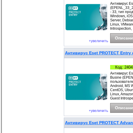
Антивирус Es
(EPENL_33_2_
- 33, тип про
Windows, iOS
Server, Debia
Linux, VMwar
Introspection
Описани
+увеличить
Антивирус Eset PROTECT Entry с
Код: 2404
Антивирус Es
Busine (EPEN
пользователе
Android, MS 
CentOS, Ubunt
Linux, Amazo
Guest Introspe
Описани
+увеличить
Антивирус Eset PROTECT Advance