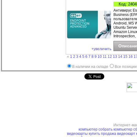
Код: 2404
Антивирус Es
Business (EP
пользователе
Android, MS 
Ubuntu Server
Amazon Linux
Introspection,
Описани
+увеличить
«
1
2
3
4
5
6
7
8
9
10
11
12
13
14
15
16
1
В наличии на складе
Все позиции
Интернет-ма
компьютер
собрать компьютер
сб
видеокарты купить
продажа видеокарт