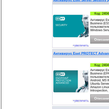
Антивирус Eset Server Security д
Код: 2404
Антивирус Ese
Business (ESS
пользователе
Windows Serv
Описани
+увеличить
Антивирус Eset PROTECT Advance
Код: 2404
Антивирус Es
Business (EP
пользователе
Android, MS 
Ubuntu Server
Amazon Linux
Introspection,
Описани
+увеличить