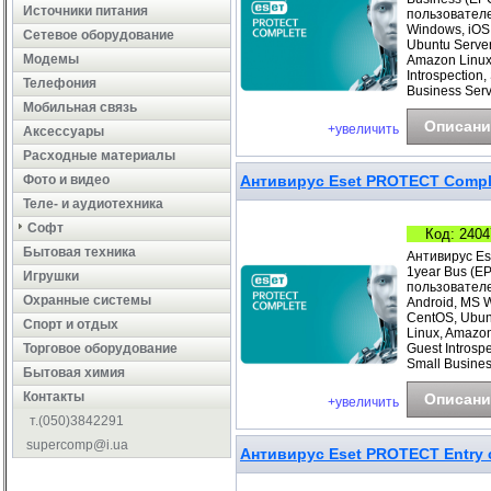
Источники питания
пользователе
Windows, iOS
Сетевое оборудование
Ubuntu Server
Модемы
Amazon Linux
Introspection
Телефония
Business Ser
Мобильная связь
Описани
+увеличить
Аксессуары
Расходные материалы
Фото и видео
Антивирус Eset PROTECT Comple
Теле- и аудиотехника
Софт
Код: 2404
Бытовая техника
Антивирус Es
1year Bus (E
Игрушки
пользователе
Охранные системы
Android, MS 
CentOS, Ubunt
Cпорт и отдых
Linux, Amazo
Торговое оборудование
Guest Introsp
Small Busines
Бытовая химия
Контакты
Описани
+увеличить
т.(050)3842291
supercomp@i.ua
Антивирус Eset PROTECT Entry с