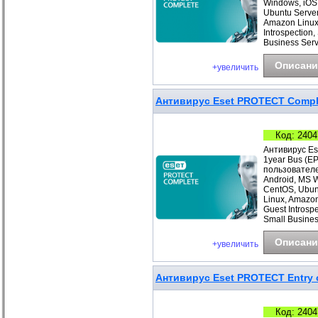
Windows, iOS
Ubuntu Server
Amazon Linux
Introspection
Business Ser
Описани
+увеличить
Антивирус Eset PROTECT Comple
Код: 2404
Антивирус Es
1year Bus (E
пользователе
Android, MS 
CentOS, Ubunt
Linux, Amazo
Guest Introsp
Small Busines
Описани
+увеличить
Антивирус Eset PROTECT Entry с
Код: 2404