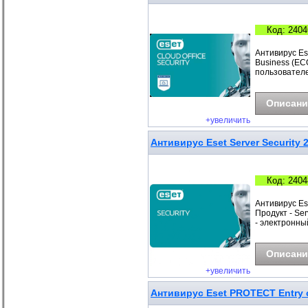
Код: 2404
Антивирус Ese
Business (ECO
пользователе
Описани
+увеличить
Антивирус Eset Server Security 
Код: 2404
Антивирус Es
Продукт - Ser
- электронны
Описани
+увеличить
Антивирус Eset PROTECT Entry с