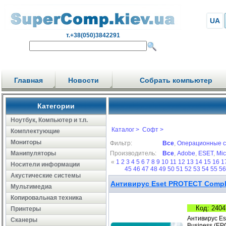
UA
т.+38(050)3842291
Главная
Новости
Собрать компьютер
Категории
Ноутбук, Компьютер и т.п.
Каталог >
Софт >
Комплектующие
Мониторы
Фильтр:
Все
,
Операционные 
Манипуляторы
Производитель:
Все
,
Adobe
,
ESET
,
Mic
«
1
2
3
4
5
6
7
8
9
10
11
12
13
14
15
16
1
Носители информации
45
46
47
48
49
50
51
52
53
54
55
5
Акустические системы
Антивирус Eset PROTECT Complet
Мультимедиа
Копировальная техника
Код: 2404
Принтеры
Антивирус Es
Сканеры
Business (EP