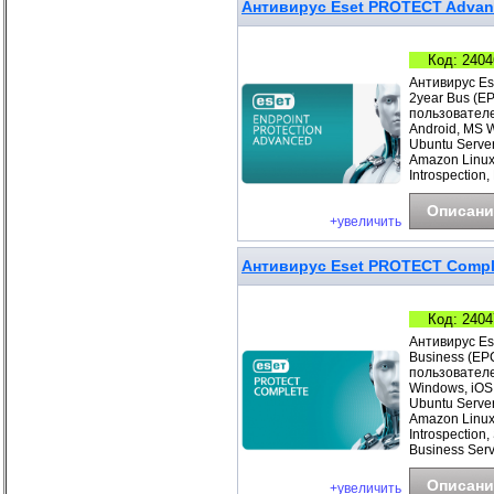
Антивирус Eset PROTECT Advanc
Код: 2404
Антивирус Es
2year Bus (E
пользователе
Android, MS 
Ubuntu Server
Amazon Linux
Introspection,
Описани
+увеличить
Антивирус Eset PROTECT Complet
Код: 2404
Антивирус Es
Business (EP
пользователе
Windows, iOS
Ubuntu Server
Amazon Linux
Introspection
Business Ser
Описани
+увеличить