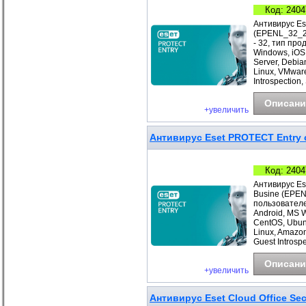
Код: 2404
Антивирус Es
(EPENL_32_2_
- 32, тип про
Windows, iOS
Server, Debia
Linux, VMwar
Introspection
Описани
+увеличить
Антивирус Eset PROTECT Entry с
Код: 2404
Антивирус Es
Busine (EPEN
пользователе
Android, MS 
CentOS, Ubunt
Linux, Amazo
Guest Introspe
Описани
+увеличить
Антивирус Eset Cloud Office Sec