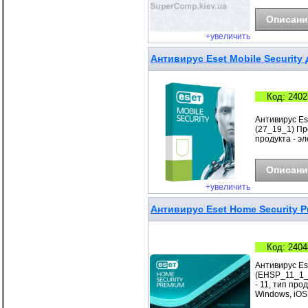
Описани
+увеличить
Антивирус Eset Mobile Security 
Код: 2402
Антивирус Ese
(27_19_1) Про
продукта - э
Описани
+увеличить
Антивирус Eset Home Security P
Код: 2404
Антивирус Es
(EHSP_11_1_B
- 11, тип про
Windows, iOS