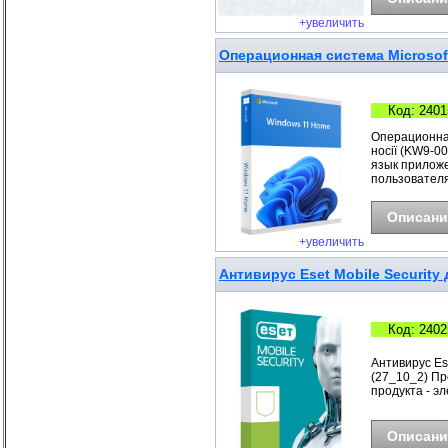
+увеличить
Операционная система Microsof
Код: 2401
Операционная
носії (KW9-0
язык приложе
пользователя
Описани
+увеличить
Антивирус Eset Mobile Security 
Код: 2402
Антивирус Ese
(27_10_2) Про
продукта - э
Описани