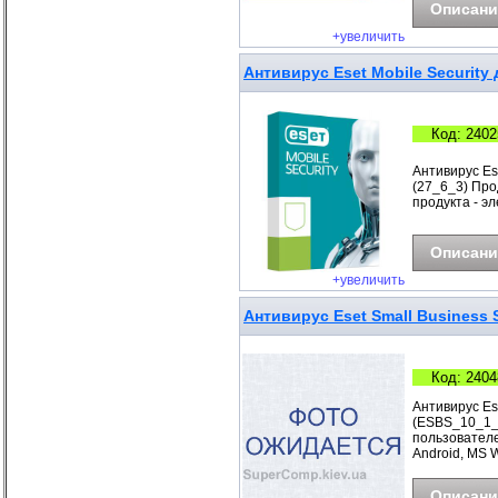
Описани
+увеличить
Антивирус Eset Mobile Security 
Код: 2402
Антивирус Ese
(27_6_3) Прод
продукта - э
Описани
+увеличить
Антивирус Eset Small Business S
Код: 2404
Антивирус Ese
(ESBS_10_1_B
пользователе
Android, MS 
Описани