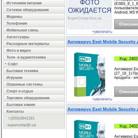
Источники питания
(ESBS_8_1_B) 
пользователе
Сетевое оборудование
Android, MS 
Модемы
Телефония
Описани
Мобильная связь
+увеличить
Аксессуары
Антивирус Eset Mobile Security 
Расходные материалы
Фото и видео
Теле- и аудиотехника
Код: 2402
Софт
Антивирус Ese
Бытовая техника
(27_18_1) Про
Игрушки
продукта - э
Охранные системы
Cпорт и отдых
Описани
Торговое оборудование
+увеличить
Бытовая химия
Антивирус Eset Mobile Security 
Контакты
т.(050)3842291
supercomp@i.ua
Код: 2402
Антивирус Ese