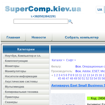
UA
т.+38(050)3842291
Главная
Новости
Собрать компьютер
Категории
Ноутбук, Компьютер и т.п.
Каталог >
Софт >
Комплектующие
Мониторы
Фильтр:
Все
,
Операционные 
Манипуляторы
Производитель:
Все
,
Adobe
,
ESET
,
Mic
«
1
2
3
4
5
6
7
8
9
10
11
12
13
14
15
16
1
Носители информации
45
46
47
48
49
50
51
52
53
54
55
5
Акустические системы
Антивирус Eset Small Business S
Мультимедиа
Копировальная техника
Принтеры
Код: 2404
Сканеры
Антивирус Ese