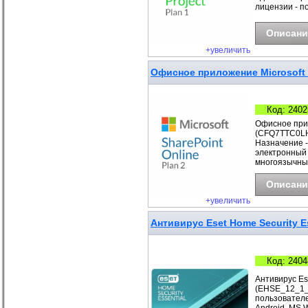
лицензии - п
Описани
+увеличить
Офисное приложение Microsoft S
Код: 2402
Офисное прил
(CFQ7TTC0LH1
Назначение -
электронный 
многоязычны
Описани
+увеличить
Антивирус Eset Home Security Es
Код: 2404
Антивирус Ese
(EHSE_12_1_B
пользователе