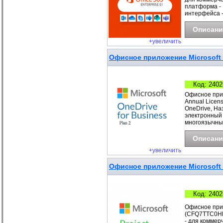
платформа - 
интерфейса 
Описани
+увеличить
Офисное приложение Microsoft O
Код: 2402
Офисное прил
Annual Licen
OneDrive, На
электронный 
многоязычны
Описани
+увеличить
Офисное приложение Microsoft P
Код: 2402
Офисное прил
(CFQ7TTC0HDB
- для коммер