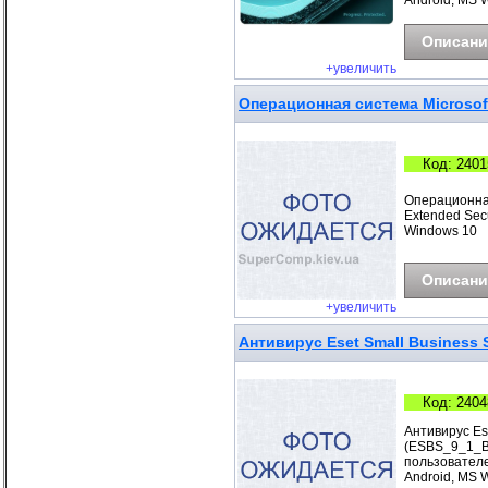
Android, MS 
Описани
+увеличить
Операционная система Microsoft
Код: 2401
Операционная
Extended Sec
Windows 10
Описани
+увеличить
Антивирус Eset Small Business S
Код: 2404
Антивирус Ese
(ESBS_9_1_B) 
пользователе
Android, MS 