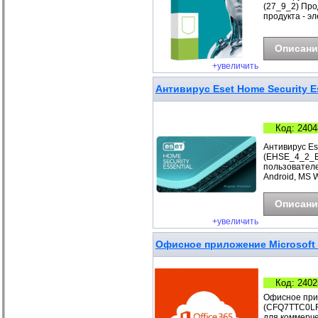
(27_9_2) Прод
продукта - э
Описани
+увеличить
Антивирус Eset Home Security Es
Код: 2404
Антивирус Ese
(EHSE_4_2_B)
пользователе
Android, MS 
Описани
+увеличить
Офисное приложение Microsoft O
Код: 2402
Офисное прил
(CFQ7TTC0LF8
для коммерче